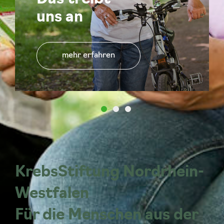
uns an
mehr erfahren
KrebsStiftung Nordrhein-
Westfalen
Für die Menschen aus der